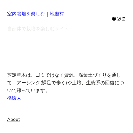
室内栽培を楽しむ｜地遊村
Facebook
Instag
Linke
自然体で栽培を楽しむサイト
note
剪定草木は、ゴミではなく資源。腐葉土づくりを通し
て、アーシング(裸足で歩く)や土壌、生態系の回復につ
いて綴っています。
循環人
Info
About