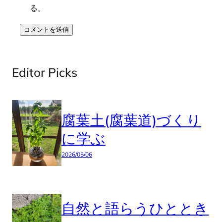
る。
Editor Picks
腐葉土(腐葉道)づくり
に学ぶ
2026/05/06
自然と語らうひととき