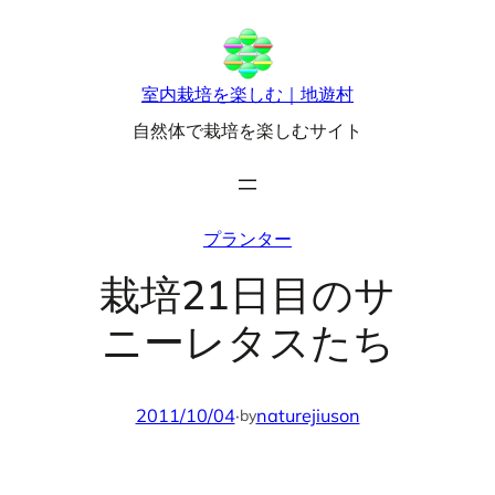
内
容
を
室内栽培を楽しむ｜地遊村
ス
自然体で栽培を楽しむサイト
キ
ッ
プ
プランター
栽培21日目のサ
ニーレタスたち
2011/10/04
·
naturejiuson
by