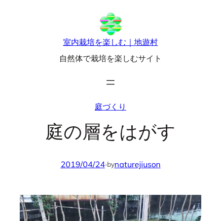
内
容
を
室内栽培を楽しむ｜地遊村
ス
自然体で栽培を楽しむサイト
キ
ッ
プ
庭づくり
庭の層をはがす
2019/04/24
·
naturejiuson
by