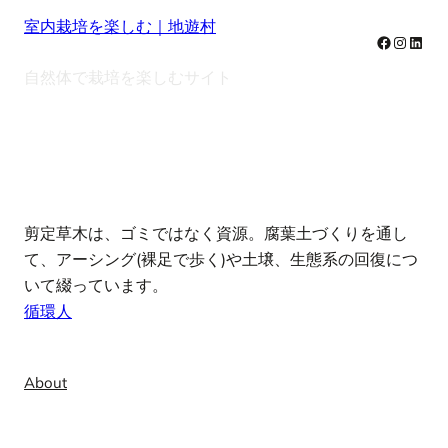
室内栽培を楽しむ｜地遊村
Facebook
Instag
Linke
自然体で栽培を楽しむサイト
note
剪定草木は、ゴミではなく資源。腐葉土づくりを通し
て、アーシング(裸足で歩く)や土壌、生態系の回復につ
いて綴っています。
循環人
Info
About