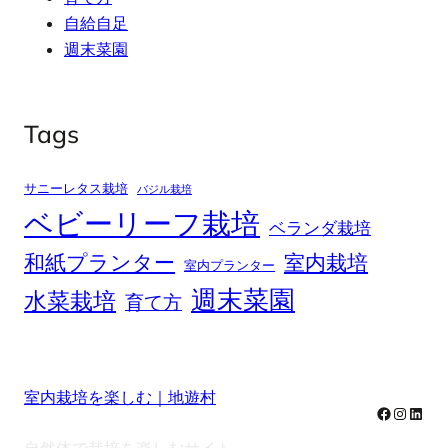
自給自足
週末菜園
Tags
サニーレタス栽培
バジル栽培
ベビーリーフ栽培
ベランダ栽培
和紙プランター
室内栽培
室内プランター
週末菜園
水菜栽培
育て方
室内栽培を楽しむ｜地遊村
Facebook
Instag
Linke
自然体で栽培を楽しむサイト