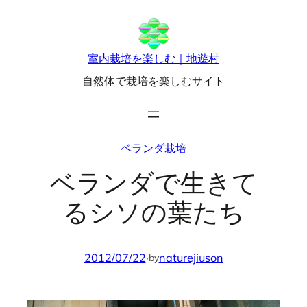
内
容
を
室内栽培を楽しむ｜地遊村
ス
自然体で栽培を楽しむサイト
キ
ッ
プ
ベランダ栽培
ベランダで生きて
るシソの葉たち
2012/07/22
·
naturejiuson
by