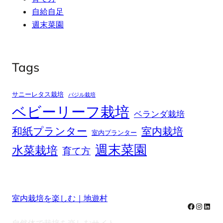
自給自足
週末菜園
Tags
サニーレタス栽培
バジル栽培
ベビーリーフ栽培
ベランダ栽培
和紙プランター
室内栽培
室内プランター
週末菜園
水菜栽培
育て方
室内栽培を楽しむ｜地遊村
Facebook
Instag
Linke