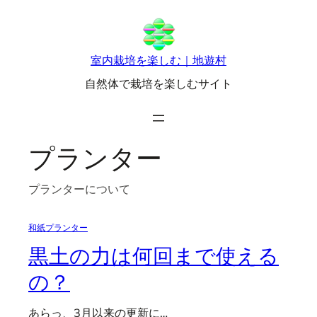
内
容
を
室内栽培を楽しむ｜地遊村
ス
自然体で栽培を楽しむサイト
キ
ッ
プ
プランター
プランターについて
和紙プランター
黒土の力は何回まで使える
の？
あらっ、3月以来の更新に…