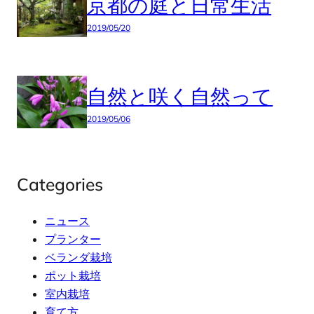
京都の庭と日常生活
2019/05/20
自然と咲く自然って
2019/05/06
Categories
ニュース
プランター
ベランダ栽培
ポット栽培
室内栽培
育て方