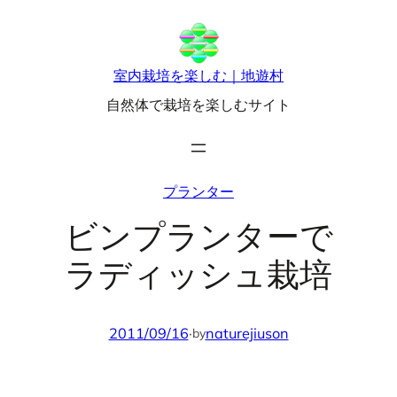
内
容
を
室内栽培を楽しむ｜地遊村
ス
自然体で栽培を楽しむサイト
キ
ッ
プ
プランター
ビンプランターで
ラディッシュ栽培
2011/09/16
·
naturejiuson
by