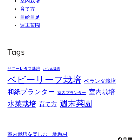
室内栽培
育て方
自給自足
週末菜園
Tags
サニーレタス栽培
バジル栽培
ベビーリーフ栽培
ベランダ栽培
和紙プランター
室内栽培
室内プランター
週末菜園
水菜栽培
育て方
室内栽培を楽しむ｜地遊村
Facebook
Instag
Linke