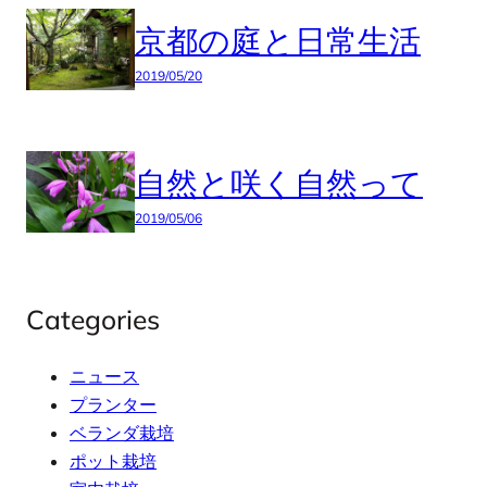
京都の庭と日常生活
2019/05/20
自然と咲く自然って
2019/05/06
Categories
ニュース
プランター
ベランダ栽培
ポット栽培