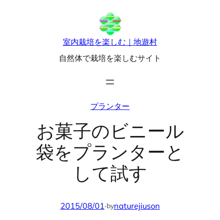
内
容
を
室内栽培を楽しむ｜地遊村
ス
自然体で栽培を楽しむサイト
キ
ッ
プ
プランター
お菓子のビニール
袋をプランターと
して試す
2015/08/01
·
naturejiuson
by