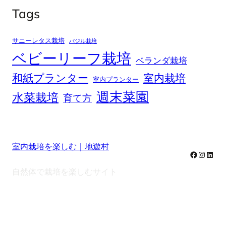
Tags
サニーレタス栽培
バジル栽培
ベビーリーフ栽培
ベランダ栽培
和紙プランター
室内栽培
室内プランター
週末菜園
水菜栽培
育て方
室内栽培を楽しむ｜地遊村
Facebook
Instag
Linke
自然体で栽培を楽しむサイト
note