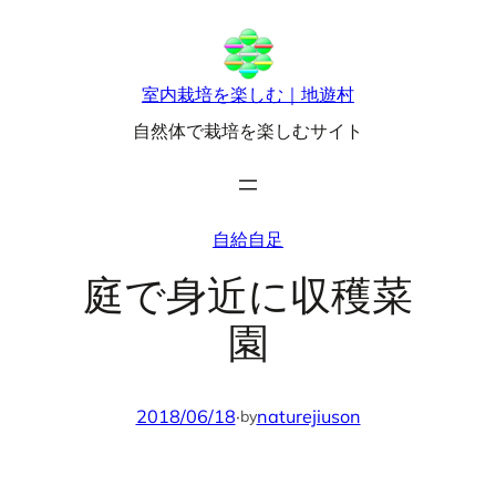
内
容
を
室内栽培を楽しむ｜地遊村
ス
自然体で栽培を楽しむサイト
キ
ッ
プ
自給自足
庭で身近に収穫菜
園
2018/06/18
·
naturejiuson
by