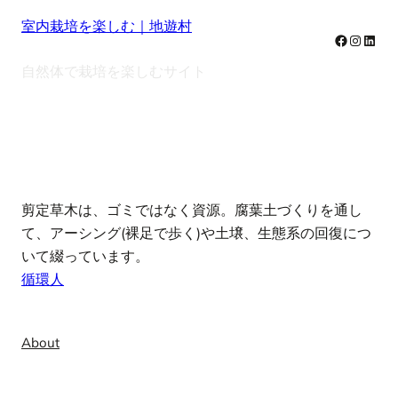
室内栽培を楽しむ｜地遊村
Facebook
Instag
Linke
自然体で栽培を楽しむサイト
note
剪定草木は、ゴミではなく資源。腐葉土づくりを通し
て、アーシング(裸足で歩く)や土壌、生態系の回復につ
いて綴っています。
循環人
Info
About