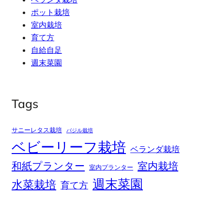
ポット栽培
室内栽培
育て方
自給自足
週末菜園
Tags
サニーレタス栽培
バジル栽培
ベビーリーフ栽培
ベランダ栽培
和紙プランター
室内栽培
室内プランター
週末菜園
水菜栽培
育て方