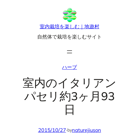
内
容
を
室内栽培を楽しむ｜地遊村
ス
自然体で栽培を楽しむサイト
キ
ッ
プ
ハーブ
室内のイタリアン
パセリ約3ヶ月93
日
2015/10/27
·
naturejiuson
by