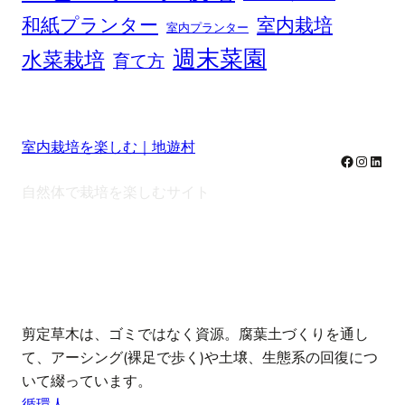
和紙プランター
室内栽培
室内プランター
週末菜園
水菜栽培
育て方
室内栽培を楽しむ｜地遊村
Facebook
Instag
Linke
自然体で栽培を楽しむサイト
note
剪定草木は、ゴミではなく資源。腐葉土づくりを通し
て、アーシング(裸足で歩く)や土壌、生態系の回復につ
いて綴っています。
循環人