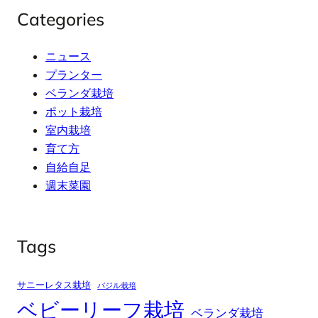
Categories
ニュース
プランター
ベランダ栽培
ポット栽培
室内栽培
育て方
自給自足
週末菜園
Tags
サニーレタス栽培
バジル栽培
ベビーリーフ栽培
ベランダ栽培