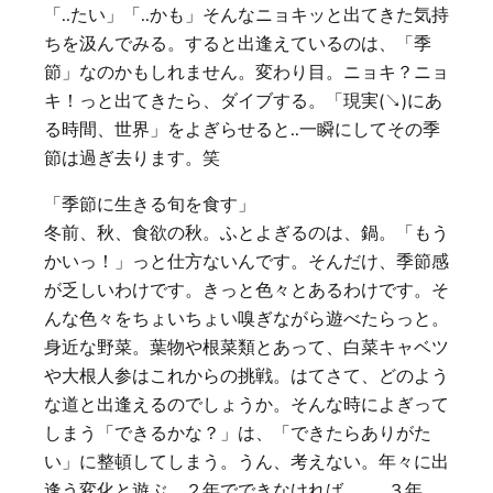
「..たい」「..かも」そんなニョキッと出てきた気持
ちを汲んでみる。すると出逢えているのは、「季
節」なのかもしれません。変わり目。ニョキ？ニョ
キ！っと出てきたら、ダイブする。「現実(↘︎)にあ
る時間、世界」をよぎらせると..一瞬にしてその季
節は過ぎ去ります。笑
「季節に生きる旬を食す」
冬前、秋、食欲の秋。ふとよぎるのは、鍋。「もう
かいっ！」っと仕方ないんです。そんだけ、季節感
が乏しいわけです。きっと色々とあるわけです。そ
んな色々をちょいちょい嗅ぎながら遊べたらっと。
身近な野菜。葉物や根菜類とあって、白菜キャベツ
や大根人参はこれからの挑戦。はてさて、どのよう
な道と出逢えるのでしょうか。そんな時によぎって
しまう「できるかな？」は、「できたらありがた
い」に整頓してしまう。うん、考えない。年々に出
逢う変化と遊ぶ。２年でできなければ、..。３年、