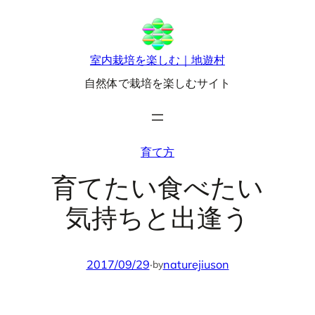
内
容
を
室内栽培を楽しむ｜地遊村
ス
自然体で栽培を楽しむサイト
キ
ッ
プ
育て方
育てたい食べたい
気持ちと出逢う
2017/09/29
·
naturejiuson
by