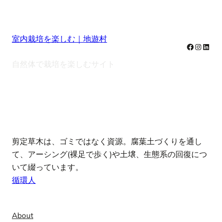
室内栽培を楽しむ｜地遊村
Facebook
Instag
Linke
自然体で栽培を楽しむサイト
note
剪定草木は、ゴミではなく資源。腐葉土づくりを通し
て、アーシング(裸足で歩く)や土壌、生態系の回復につ
いて綴っています。
循環人
Info
About