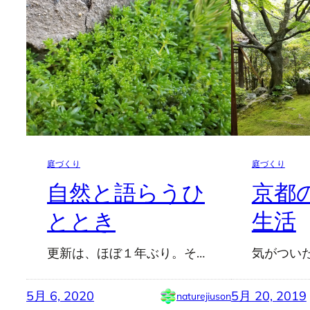
庭づくり
庭づくり
自然と語らうひ
京都
ととき
生活
更新は、ほぼ１年ぶり。そ…
気がつい
5月 6, 2020
5月 20, 2019
naturejiuson