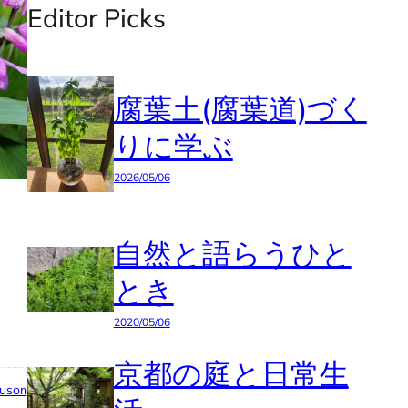
Editor Picks
腐葉土(腐葉道)づく
りに学ぶ
2026/05/06
自然と語らうひと
とき
2020/05/06
京都の庭と日常生
iuson