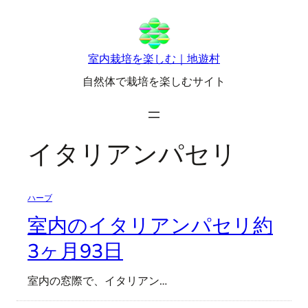
内
容
を
室内栽培を楽しむ｜地遊村
ス
自然体で栽培を楽しむサイト
キ
ッ
プ
イタリアンパセリ
ハーブ
室内のイタリアンパセリ約
3ヶ月93日
室内の窓際で、イタリアン…