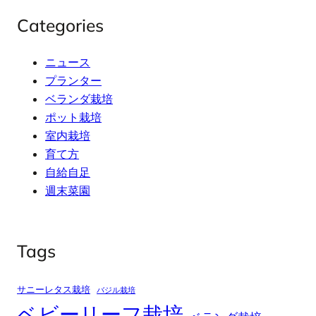
Categories
ニュース
プランター
ベランダ栽培
ポット栽培
室内栽培
育て方
自給自足
週末菜園
Tags
サニーレタス栽培
バジル栽培
ベビーリーフ栽培