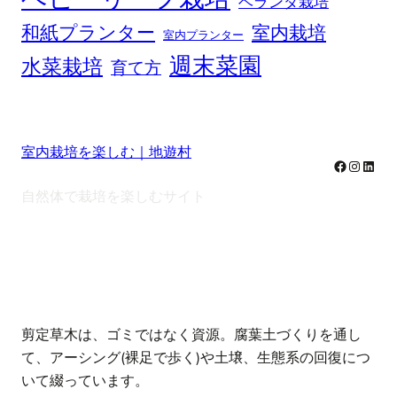
ベランダ栽培
和紙プランター
室内栽培
室内プランター
週末菜園
水菜栽培
育て方
室内栽培を楽しむ｜地遊村
Facebook
Instag
Linke
自然体で栽培を楽しむサイト
note
剪定草木は、ゴミではなく資源。腐葉土づくりを通し
て、アーシング(裸足で歩く)や土壌、生態系の回復につ
いて綴っています。